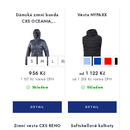
Dámská zimní bunda
Vesta NYPAXX
CXS OCEANIA,
oboustranná, kouřově
modro - šedá
S
M
L
XL
XXL
3XL
1 122 Kč
956 Kč
od
1 157 Kč včetně DPH
od 1 358 Kč včetně DPH
Skladem
Skladem
Zimní vesta CXS RENO
Softshellové kalhoty