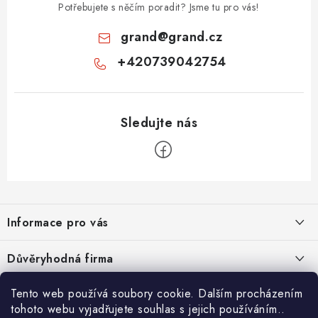
Potřebujete s něčím poradit? Jsme tu pro vás!
grand
@
grand.cz
+420739042754
Z
á
Informace pro vás
p
a
Velkoobchod
Důvěryhodná firma
t
O nás
í
Tento web používá soubory cookie. Dalším procházením
Ověřeno zákazníky
Kontakty
tohoto webu vyjadřujete souhlas s jejich používáním..