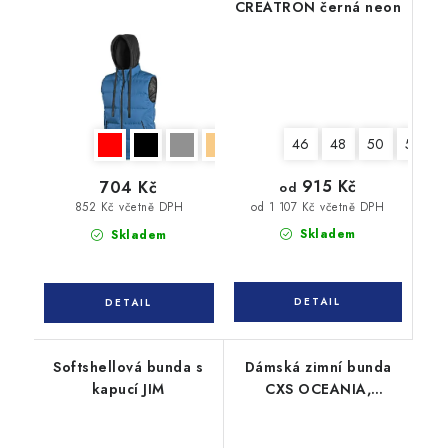
CREATRON černá neon
46
48
50
52
915 Kč
704 Kč
od
od 1 107 Kč včetně DPH
852 Kč včetně DPH
Skladem
Skladem
Softshellová bunda s
Dámská zimní bunda
kapucí JIM
CXS OCEANIA,
oboustranná, fialovo -
černá