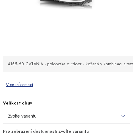
MONTÁŽNÍ A STAVEBNÍ CHEMIE
KONTAKTY
Velkoobchod
O nás
Kontakty
Náhradní plnění
Obchodní podmínky
GDPR
4155-60 CATANIA - polobotka outdoor - kožená v kombinaci s text
Více informací
Velikost obuv