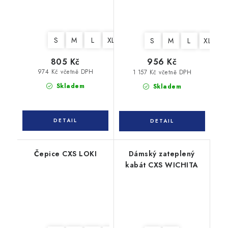
S
M
L
XL
XXL
3XL
S
M
L
XL
X
805 Kč
956 Kč
974 Kč včetně DPH
1 157 Kč včetně DPH
Skladem
Skladem
Čepice CXS LOKI
Dámský zateplený
kabát CXS WICHITA