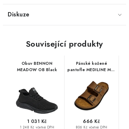
Diskuze
Související produkty
Obuv BENNON
Pánské kožené
MEADOW OB Black
pantofle MEDILINE M01
Havan hnědé
1 031 Kč
666 Kč
1 248 Kč včetně DPH
806 Kč včetně DPH