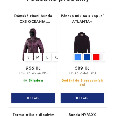
Dámská zimní bunda
Pánská mikina s kapucí
CXS OCEANIA,
ATLANTA+
oboustranná, fialovo -
černá
S
M
L
XL
XXL
3XL
956 Kč
589 Kč
1 157 Kč včetně DPH
713 Kč včetně DPH
Skladem
Dodání do 3 pracovních
dní
Termo triko s dlouhým
Bunda NYPAXX