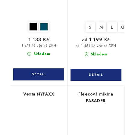
S
M
L
XL
X
1 133 Kč
1 199 Kč
od
1 371 Kč včetně DPH
od 1 451 Kč včetně DPH
Skladem
Skladem
Vesta NYPAXX
Fleecová mikina
PASADER