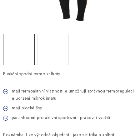
MONTÁŽNÍ A STAVEBNÍ CHEMIE
KONTAKTY
Velkoobchod
O nás
Kontakty
Náhradní plnění
Obchodní podmínky
GDPR
Funkční spodní termo kalhoty
mají termoaktivní vlastnosti a umožňují správnou termoregulaci
a udržení mikroklimatu
mají ploché švy
jsou vhodné pro aktivní sportovní i pracovní využití
Poznámka: Lze výhodně objednat i jako set trika a kalhot.