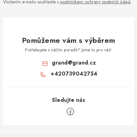
Vložením e-mailu souhlasíte s
podmínkami ochrany osobních údajů
Pomůžeme vám s výběrem
Potřebujete s něčím poradit? Jsme tu pro vás!
grand
@
grand.cz
+420739042754
Z