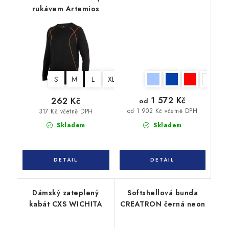
rukávem Artemios
S
M
L
XL
XXL
3XL
1 572 Kč
262 Kč
od
od 1 902 Kč včetně DPH
317 Kč včetně DPH
Skladem
Skladem
Dámský zateplený
Softshellová bunda
kabát CXS WICHITA
CREATRON černá neon