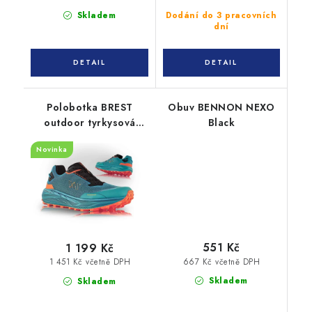
Skladem
Dodání do 3 pracovních
dní
Polobotka BREST
Obuv BENNON NEXO
outdoor tyrkysová
Black
6735-12
Novinka
551 Kč
1 199 Kč
667 Kč včetně DPH
1 451 Kč včetně DPH
Skladem
Skladem