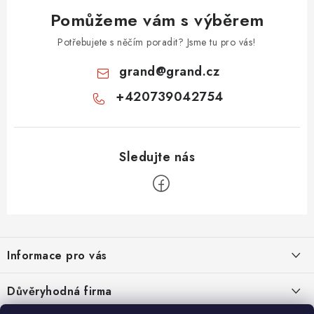
Pomůžeme vám s výběrem
Potřebujete s něčím poradit? Jsme tu pro vás!
grand
@
grand.cz
+420739042754
Z
á
Informace pro vás
p
a
Velkoobchod
Důvěryhodná firma
t
O nás