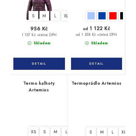
S
M
L
XL
XXL
3XL
1 122 Kč
956 Kč
od
od 1 358 Kč včetně DPH
1 157 Kč včetně DPH
Skladem
Skladem
Termo kalhoty
Termoprádlo Artemios
Artemios
XS
S
M
L
XL
XXL
3XL
S
M
L
XL
X