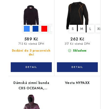
S
M
L
XL
X
589 Kč
262 Kč
713 Kč včetně DPH
317 Kč včetně DPH
Dodání do 3 pracovních
Skladem
dní
Dámská zimní bunda
Vesta NYPAXX
CXS OCEANIA,
oboustranná, fialovo -
černá