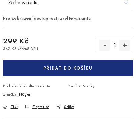
299 Kč
362 Kč včetně DPH
Měrná cena:
PŘIDAT DO KOŠÍKU
Kód zboží:
Zvolte variantu
Záruka
:
2 roky
Značka:
Högert
Tisk
Zeptat se
Sdílet