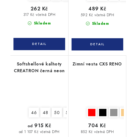
262 Kč
489 Kč
317 Kč včetně DPH
592 Kč včetně DPH
Skladem
Skladem
Softshellové kalhoty
Zimní vesta CXS RENO
CREATRON černá neon
46
48
50
52
54
56
58
60
62
915 Kč
704 Kč
od
852 Kč včetně DPH
od 1 107 Kč včetně DPH