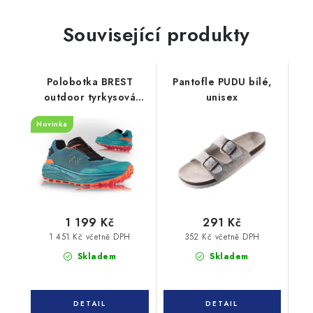
Související produkty
Polobotka BREST
Pantofle PUDU bílé,
outdoor tyrkysová
unisex
6735-12
Novinka
1 199 Kč
291 Kč
1 451 Kč včetně DPH
352 Kč včetně DPH
Skladem
Skladem