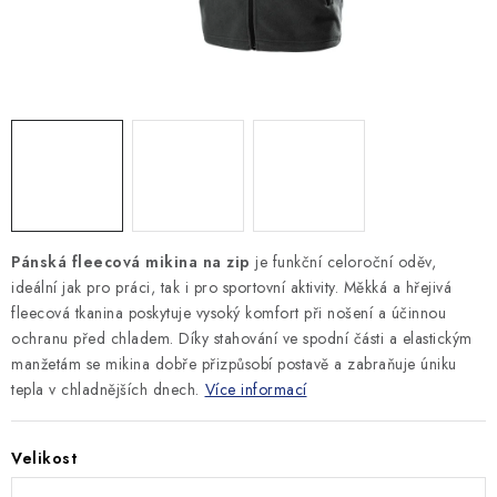
MONTÁŽNÍ A STAVEBNÍ CHEMIE
KONTAKTY
Velkoobchod
O nás
Kontakty
Náhradní plnění
Obchodní podmínky
GDPR
Pánská fleecová mikina na zip
je funkční celoroční oděv,
ideální jak pro práci, tak i pro sportovní aktivity. Měkká a hřejivá
fleecová tkanina poskytuje vysoký komfort při nošení a účinnou
ochranu před chladem. Díky stahování ve spodní části a elastickým
manžetám se mikina dobře přizpůsobí postavě a zabraňuje úniku
tepla v chladnějších dnech.
Více informací
Velikost