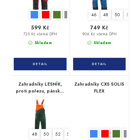
46
48
50
52
599 Kč
749 Kč
725 Kč včetně DPH
906 Kč včetně DPH
Skladem
Skladem
Zahradníky LESNÍK,
Zahradníky CXS SOLIS
proti pořezu, pánské,
FLEX
182 cm
48
50
52
54
56
58
60
62
64