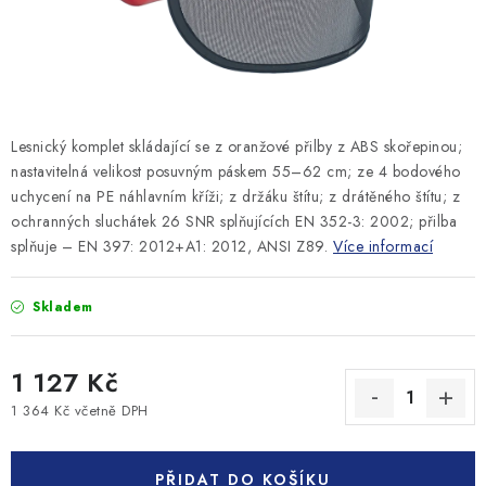
MONTÁŽNÍ A STAVEBNÍ CHEMIE
KONTAKTY
Velkoobchod
O nás
Kontakty
Náhradní plnění
Lesnický komplet skládající se z oranžové přilby z ABS skořepinou;
Obchodní podmínky
GDPR
nastavitelná velikost posuvným páskem 55–62 cm; ze 4 bodového
uchycení na PE náhlavním kříži; z držáku štítu; z drátěného štítu; z
ochranných sluchátek 26 SNR splňujících EN 352-3: 2002; přilba
splňuje – EN 397: 2012+A1: 2012, ANSI Z89.
Více informací
Skladem
1 127 Kč
1 364 Kč včetně DPH
Měrná cena:
PŘIDAT DO KOŠÍKU