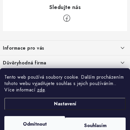
Z
á
Informace pro vás
p
a
Velkoobchod
Důvěryhodná firma
t
O nás
í
Tento web používá soubory cookie. Dalším procházením
Ověřeno zákazníky
Kontakty
tohoto webu vyjadřujete souhlas s jejich používáním..
Více informací
zde
.
Náhradní plnění
Nastavení
Obchodní podmínky
GDPR
Odmítnout
Souhlasím
Copyright 2026
GRAND - PRACOVNÍ ODĚVY s.r.o.
. Všechna práva vyhrazena.