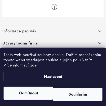
Z
á
Informace pro vás
p
a
Velkoobchod
Důvěryhodná firma
t
O nás
í
Tento web používá soubory cookie. Dalším procházením
Ověřeno zákazníky
Kontakty
tohoto webu vyjadřujete souhlas s jejich používáním..
Více informací
zde
.
Náhradní plnění
Obchodní podmínky
Nastavení
GDPR
Odmítnout
Souhlasím
Copyright 2026
GRAND - PRACOVNÍ ODĚVY s.r.o.
. Všechna práva vyhrazena.
Vytvořil Shoptet