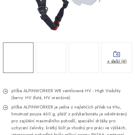
MONTÁŽNÍ A STAVEBNÍ CHEMIE
KONTAKTY
Velkoobchod
O nás
Kontakty
Náhradní plnění
Obchodní podmínky
GDPR
+ další (4)
přilba ALPINWORKER WR ventilovaná HV - High Visibility
(barvy: HV žlutá, HV oranžová)
přilba ALPINWORKER je jedna z nejlehčích přileb na trhu,
hmotnost pouze 460 g; plášť z polykarbonátu je odvětrávaný
pro zajištění maximálního pohodlí, speciální držáky pro
uchycení čelovky; krátký kšilt je vhodný pro práci ve výškách;
integrované pohodlné brýle splňují normu EN166; nastavení