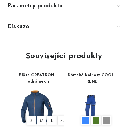
Parametry produktu
Diskuze
Související produkty
Blůza CREATRON
Dámské kalhoty COOL
modrá neon
TREND
S
M
L
XL
XXL
3XL
4XL