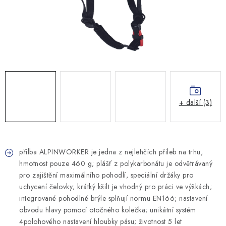
MONTÁŽNÍ A STAVEBNÍ CHEMIE
KONTAKTY
Velkoobchod
O nás
Kontakty
Náhradní plnění
Obchodní podmínky
GDPR
+ další (3)
přilba ALPINWORKER je jedna z nejlehčích přileb na trhu,
hmotnost pouze 460 g; plášť z polykarbonátu je odvětrávaný
pro zajištění maximálního pohodlí, speciální držáky pro
uchycení čelovky; krátký kšilt je vhodný pro práci ve výškách;
integrované pohodlné brýle splňují normu EN166; nastavení
obvodu hlavy pomocí otočného kolečka; unikátní systém
4polohového nastavení hloubky pásu; životnost 5 let