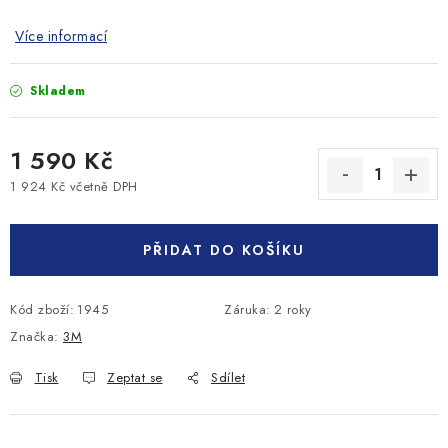
Více informací
Skladem
1 590 Kč
1 924 Kč včetně DPH
Měrná cena:
PŘIDAT DO KOŠÍKU
Kód zboží:
1945
Záruka
:
2 roky
Značka:
3M
Tisk
Zeptat se
Sdílet