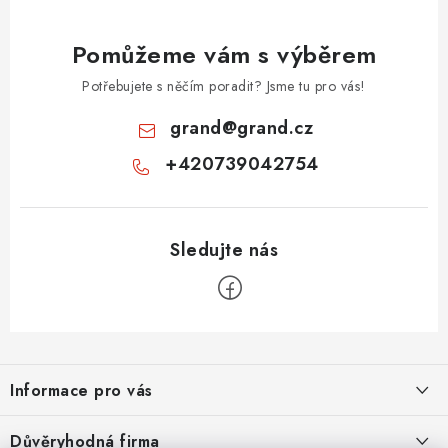
Pomůžeme vám s výběrem
Potřebujete s něčím poradit? Jsme tu pro vás!
grand
@
grand.cz
+420739042754
Z
á
Informace pro vás
p
a
Velkoobchod
Důvěryhodná firma