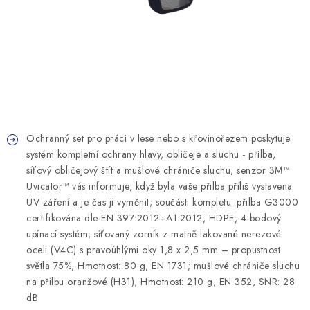
MONTÁŽNÍ A STAVEBNÍ CHEMIE
KONTAKTY
Velkoobchod
O nás
Kontakty
Náhradní plnění
Obchodní podmínky
GDPR
Ochranný set pro práci v lese nebo s křovinořezem poskytuje
systém kompletní ochrany hlavy, obličeje a sluchu - přilba,
síťový obličejový štít a mušlové chrániče sluchu; senzor 3M™
Uvicator™ vás informuje, když byla vaše přilba příliš vystavena
UV záření a je čas ji vyměnit; součásti kompletu: přilba G3000
certifikována dle EN 397:2012+A1:2012, HDPE, 4-bodový
upínací systém; síťovaný zorník z matně lakované nerezové
oceli (V4C) s pravoúhlými oky 1,8 x 2,5 mm – propustnost
světla 75%, Hmotnost: 80 g, EN 1731; mušlové chrániče sluchu
na přilbu oranžové (H31), Hmotnost: 210 g, EN 352, SNR: 28
dB