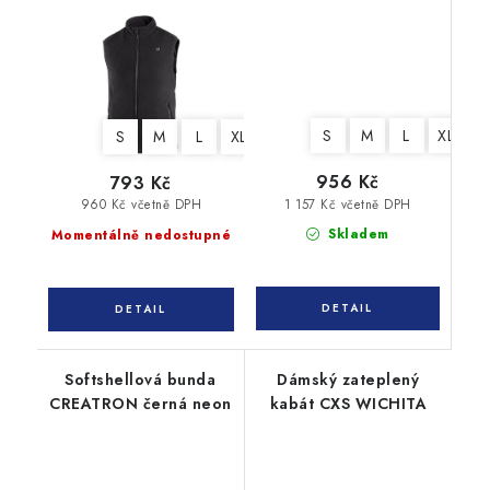
ANTARKTIDA
oboustranná, kouřově
modro - šedá
S
M
L
XL
X
S
M
L
XL
XXL
3XL
956 Kč
793 Kč
1 157 Kč včetně DPH
960 Kč včetně DPH
Skladem
Momentálně nedostupné
Softshellová bunda
Dámský zateplený
CREATRON černá neon
kabát CXS WICHITA