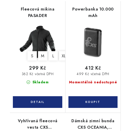
Fleecová mikina
Powerbanka 10.000
PASADER
mAh
S
M
L
XL
XXL
3XL
299 Kč
412 Kč
362 Kč včetně DPH
499 Kč včetně DPH
Skladem
Momentálně nedostupné
Vyhřívaná fleecová
Dámská zimní bunda
vesta CXS
CXS OCEANIA,