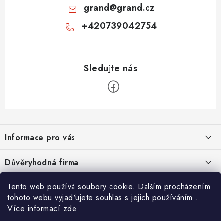
grand
@
grand.cz
+420739042754
Z
á
Informace pro vás
p
a
Velkoobchod
Důvěryhodná firma
t
O nás
í
Tento web používá soubory cookie. Dalším procházením
Ověřeno zákazníky
Kontakty
tohoto webu vyjadřujete souhlas s jejich používáním..
Více informací
zde
.
Náhradní plnění