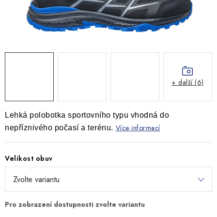
MONTÁŽNÍ A STAVEBNÍ CHEMIE
KONTAKTY
Velkoobchod
O nás
Kontakty
Náhradní plnění
Obchodní podmínky
GDPR
+ další (6)
Lehká polobotka sportovního typu vhodná do
Více informací
nepříznivého počasí a terénu.
Velikost obuv