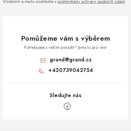
Vložením e-mailu souhlasíte s
podmínkami ochrany osobních údajů
Pomůžeme vám s výběrem
Potřebujete s něčím poradit? Jsme tu pro vás!
grand
@
grand.cz
+420739042754
Z