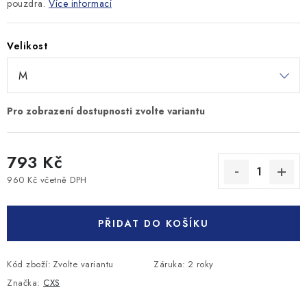
pouzdra.
Více informací
Velikost
793 Kč
960 Kč včetně DPH
Měrná cena:
PŘIDAT DO KOŠÍKU
Kód zboží:
Zvolte variantu
Záruka
:
2 roky
Značka:
CXS