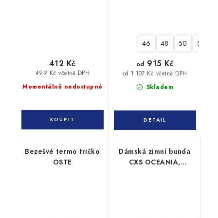
46
48
50
52
412 Kč
915 Kč
od
499 Kč včetně DPH
od 1 107 Kč včetně DPH
Momentálně nedostupné
Skladem
Bezešvé termo tričko
Dámská zimní bunda
OSTE
CXS OCEANIA,
oboustranná, kouřově
modro - šedá