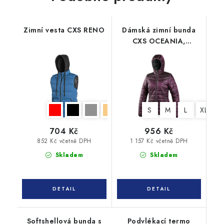
Zimní vesta CXS RENO
Dámská zimní bunda
CXS OCEANIA,
oboustranná, fialovo -
černá
S
M
L
XL
X
704 Kč
956 Kč
852 Kč včetně DPH
1 157 Kč včetně DPH
Skladem
Skladem
Softshellová bunda s
Podvlékací termo