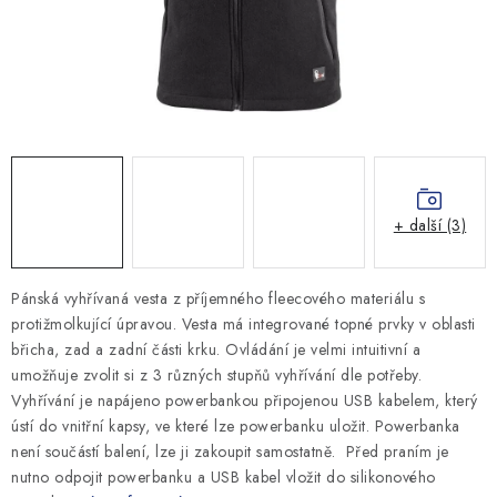
MONTÁŽNÍ A STAVEBNÍ CHEMIE
KONTAKTY
Velkoobchod
O nás
Kontakty
Náhradní plnění
Obchodní podmínky
GDPR
+ další (3)
Pánská vyhřívaná vesta z příjemného fleecového materiálu s
protižmolkující úpravou. Vesta má integrované topné prvky v oblasti
břicha, zad a zadní části krku. Ovládání je velmi intuitivní a
umožňuje zvolit si z 3 různých stupňů vyhřívání dle potřeby.
Vyhřívání je napájeno powerbankou připojenou USB kabelem, který
ústí do vnitřní kapsy, ve které lze powerbanku uložit. Powerbanka
není součástí balení, lze ji zakoupit samostatně. Před praním je
nutno odpojit powerbanku a USB kabel vložit do silikonového