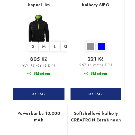
kapucí JIM
kalhoty SIEG
S
M
L
XL
XXL
3XL
221 Kč
805 Kč
267 Kč včetně DPH
974 Kč včetně DPH
Skladem
Skladem
Powerbanka 10.000
Softshellové kalhoty
mAh
CREATRON černá neon