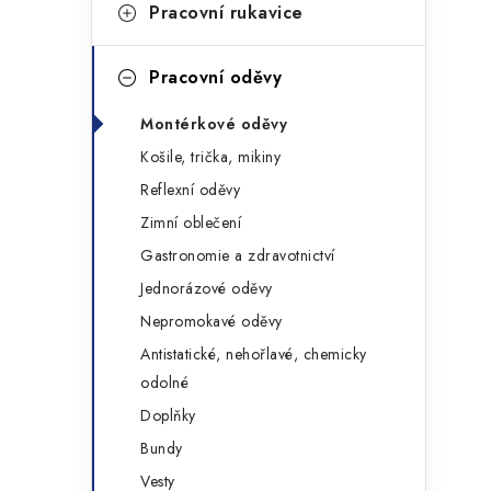
g
Pracovní rukavice
r
o
a
r
Pracovní oděvy
n
i
Montérkové oděvy
e
n
Košile, trička, mikiny
í
Reflexní oděvy
Zimní oblečení
p
Gastronomie a zdravotnictví
a
Jednorázové oděvy
n
Nepromokavé oděvy
Antistatické, nehořlavé, chemicky
e
odolné
l
Doplňky
Bundy
Vesty