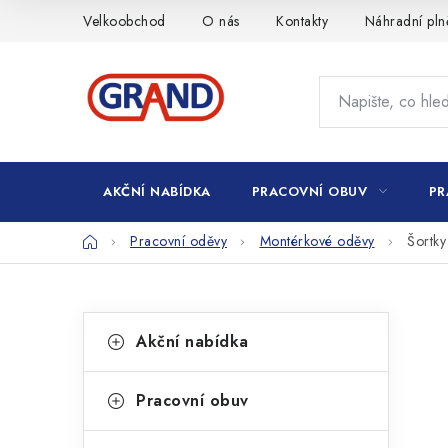
Přejít
Velkoobchod
O nás
Kontakty
Náhradní pln
na
obsah
AKČNÍ NABÍDKA
PRACOVNÍ OBUV
PR
Domů
Pracovní oděvy
Montérkové oděvy
Šortk
P
K
Přeskočit
Akční nabídka
kategorie
a
o
t
s
Pracovní obuv
e
t