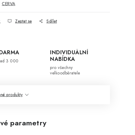
:
CERVA
k
Zeptat se
Sdílet
ZDARMA
INDIVIDUÁLNÍ
NABÍDKA
nad 3 000
pro všechny
velkoodběratele
né produkty
vé parametry