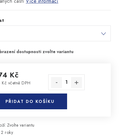
aných částí
Více informací
st
74 Kč
 Kč včetně DPH
rná cena:
PŘIDAT DO KOŠÍKU
ží:
Zvolte variantu
2 roky