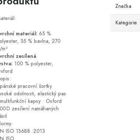
produktu
Značka
ateriál:
Kategorie
vrchní materiál:
65 %
olyester,
35 % bavlna, 270
/m²
vrchní zesílená
rstva:
100 % polyester,
xford
opis:
 pánské pracovní šortky
ysoké odolnosti, elastický pas
 multifunkční kapsy • Oxford
00D zesílení namáhaných
ástí
ormy:
N ISO 13688
:2013
N ISO