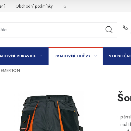
ění
Obchodní podmínky
GDPR
ACOVNÍ RUKAVICE
PRACOVNÍ ODĚVY
VOLNOČAS
y EMERTON
Šo
• páns
• mult