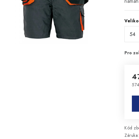
namáh
Veliko
4
574
Mě
Kód zbo
Záruka
: