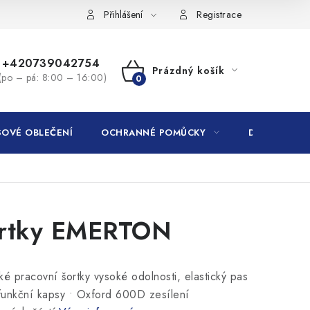
Přihlášení
Registrace
+420739042754
Prázdný košík
(po – pá: 8:00 – 16:00)
NÁKUPNÍ
KOŠÍK
OVÉ OBLEČENÍ
OCHRANNÉ POMŮCKY
DROGERIE
rtky EMERTON
ké pracovní šortky vysoké odolnosti, elastický pas
ifunkční kapsy • Oxford 600D zesílení