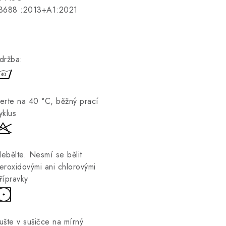
3688
:2013+A1:2021
držba:
erte na 40 °C, běžný prací
yklus
ebělte. Nesmí se bělit
eroxidovými ani chlorovými
řípravky
ušte v sušičce na mírný