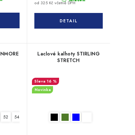
od 325 Kč včetně DPH
TANMORE
Laclové kalhoty STIRLING
STRETCH
16 %
Novinka
52
54
56
58
60
62
64