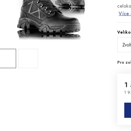
celok
Více 
Veliko
1
1 9
Mě