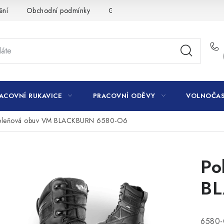
ění
Obchodní podmínky
GDPR
ACOVNÍ RUKAVICE
PRACOVNÍ ODĚVY
VOLNOČAS
oleňová obuv VM BLACKBURN 6580-O6
Po
BL
6580-