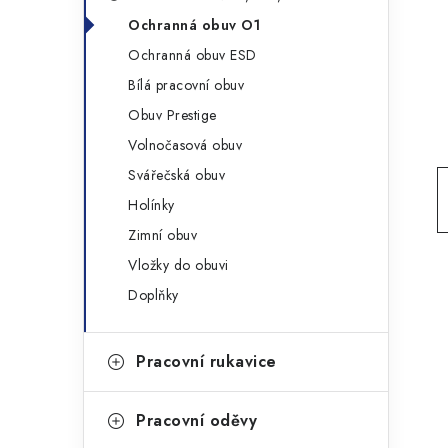
g
r
Ochranná obuv O1
o
Ochranná obuv ESD
a
r
Bílá pracovní obuv
n
i
Obuv Prestige
e
n
Volnočasová obuv
í
Svářečská obuv
Holínky
p
Zimní obuv
a
Vložky do obuvi
n
Doplňky
e
Pracovní rukavice
l
Pracovní oděvy