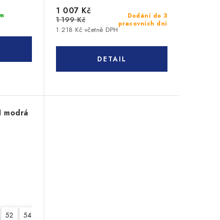
1 007 Kč
m
Dodání do 3
1 199 Kč
pracovních dní
1 218 Kč včetně DPH
N modrá
52
54
56
58
60
62
64