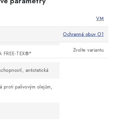
vé parametry
VM
Ochranná obuv O1
ce 1,9 - 2,1 mm
Zvolte variantu
NA FREE-TEX®*
chopností, antistatická
proti palivovým olejům,