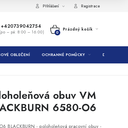
Přihlášení
Registrace
+420739042754
Prázdný košík
(po – pá: 8:00 – 16:00)
NÁKUPNÍ
KOŠÍK
OVÉ OBLEČENÍ
OCHRANNÉ POMŮCKY
DROGERIE
loholeňová obuv VM
ACKBURN 6580-O6
O6 BLACKBURN - poloholeňová pracovní obuv -