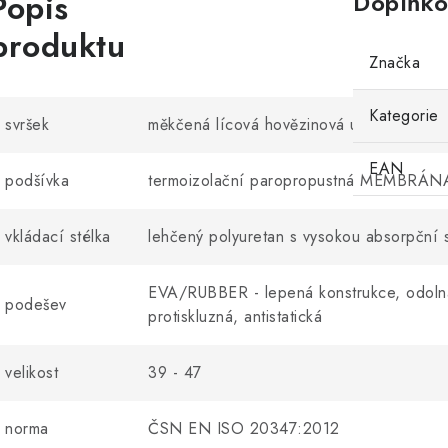
Popis
Doplňko
produktu
Značka
Kategorie
svršek
měkčená lícová hovězinová useň v tloušť
EAN
podšívka
termoizolační paropropustná MEMBRÁ
vkládací
stélka
lehčený polyuretan s vysokou absorpční s
EVA/RUBBER - lepená konstrukce, odolná 
podešev
protiskluzná, antistatická
velikost
39 - 47
norma
ČSN EN ISO 20347:2012