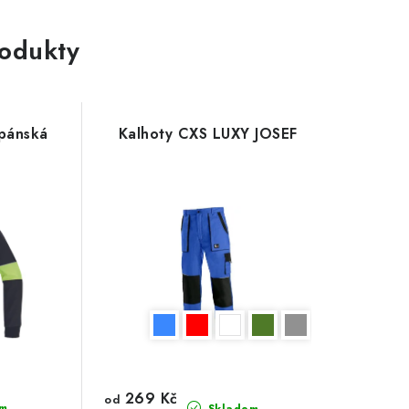
rodukty
pánská
Kalhoty CXS LUXY JOSEF
269 Kč
od
m
Skladem