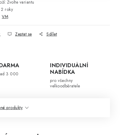
ží:
Zvolte variantu
2 roky
:
VM
k
Zeptat se
Sdílet
ZDARMA
INDIVIDUÁLNÍ
NABÍDKA
nad 3 000
pro všechny
velkoodběratele
né produkty