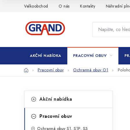
Přejít
Velkoobchod
O nás
Kontakty
Náhradní pln
na
obsah
AKČNÍ NABÍDKA
PRACOVNÍ OBUV
PR
Domů
Pracovní obuv
Ochranná obuv O1
Poloh
P
K
Přeskočit
Akční nabídka
kategorie
a
o
t
s
Pracovní obuv
e
t
Ochranná obuv S1, S1P, S3