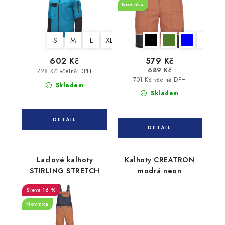
Novinka
S
M
L
XL
XXL
3XL
579 Kč
602 Kč
689 Kč
728 Kč včetně DPH
701 Kč včetně DPH
Skladem
Skladem
Laclové kalhoty
Kalhoty CREATRON
STIRLING STRETCH
modrá neon
16 %
Novinka