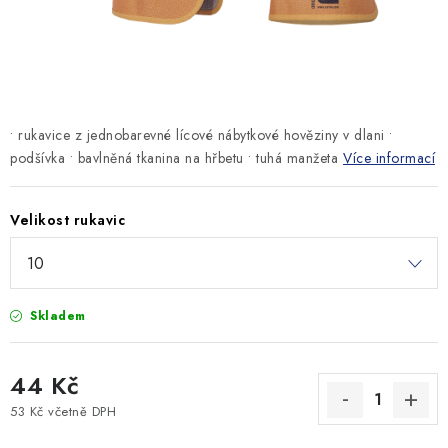
MONTÁŽNÍ A STAVEBNÍ CHEMIE
KONTAKTY
Velkoobchod
O nás
Kontakty
Náhradní plnění
• rukavice z jednobarevné lícové nábytkové hověziny v dlani •
Obchodní podmínky
GDPR
podšívka • bavlněná tkanina na hřbetu • tuhá manžeta
Více informací
Velikost rukavic
Skladem
44 Kč
53 Kč včetně DPH
Měrná cena: