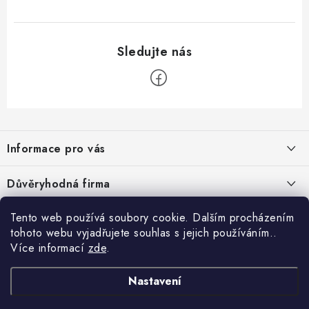
Z
á
Informace pro vás
p
a
Velkoobchod
Důvěryhodná firma
t
O nás
í
Tento web používá soubory cookie. Dalším procházením
Ověřeno zákazníky
Kontakty
tohoto webu vyjadřujete souhlas s jejich používáním..
Více informací
zde
.
Náhradní plnění
Obchodní podmínky
Nastavení
GDPR