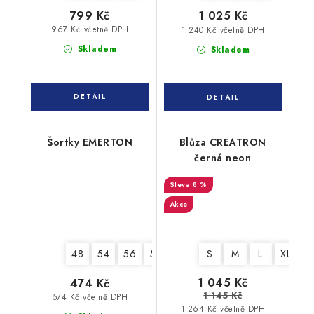
799 Kč
1 025 Kč
967 Kč včetně DPH
1 240 Kč včetně DPH
Skladem
Skladem
Šortky EMERTON
Blůza CREATRON
černá neon
8 %
Akce
48
54
56
58
62
S
M
L
XL
X
1 045 Kč
474 Kč
1 145 Kč
574 Kč včetně DPH
1 264 Kč včetně DPH