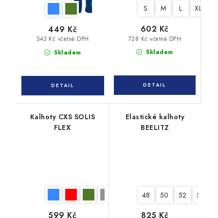
S
M
L
XL
X
602 Kč
449 Kč
728 Kč včetně DPH
543 Kč včetně DPH
Skladem
Skladem
Kalhoty CXS SOLIS
Elastické kalhoty
FLEX
BEELITZ
48
50
52
54
599 Kč
825 Kč