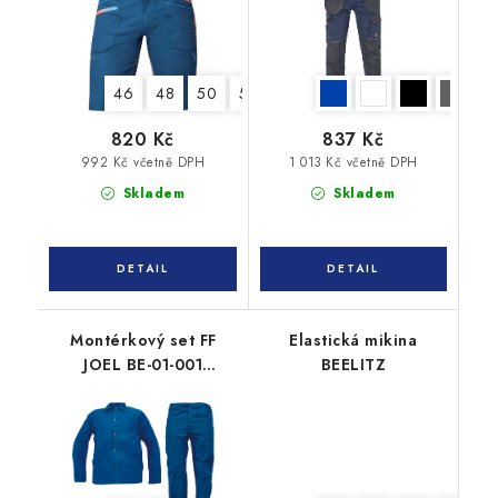
46
48
50
52
54
56
58
60
62
820 Kč
837 Kč
992 Kč včetně DPH
1 013 Kč včetně DPH
Skladem
Skladem
Montérkový set FF
Elastická mikina
JOEL BE-01-001
BEELITZ
(bunda+kalhoty)