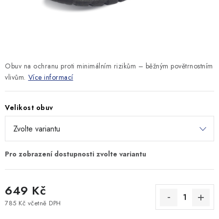
MONTÁŽNÍ A STAVEBNÍ CHEMIE
KONTAKTY
Velkoobchod
O nás
Kontakty
Náhradní plnění
Obuv na ochranu proti minimálním rizikům – běžným povětrnostním
Obchodní podmínky
GDPR
vlivům.
Více informací
Velikost obuv
649 Kč
785 Kč včetně DPH
Měrná cena: