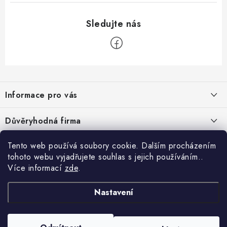
Z
á
Informace pro vás
p
a
Velkoobchod
Důvěryhodná firma
t
O nás
í
Tento web používá soubory cookie. Dalším procházením
Ověřeno zákazníky
Kontakty
tohoto webu vyjadřujete souhlas s jejich používáním..
Více informací
zde
.
Náhradní plnění
Obchodní podmínky
Nastavení
GDPR