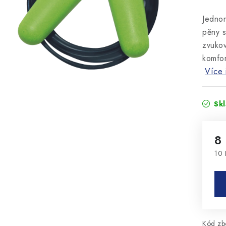
Jednor
pěny 
zvukov
komfor
Více 
Sk
8
10 
Mě
Kód zbo