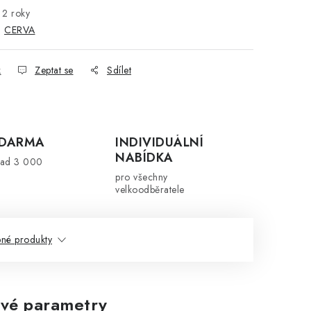
2 roky
:
CERVA
k
Zeptat se
Sdílet
ZDARMA
INDIVIDUÁLNÍ
NABÍDKA
nad 3 000
pro všechny
velkoodběratele
né produkty
vé parametry