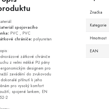
produktu
Značka
ateriál:
Kategorie
ateriál spojovacího
anka:
PVC
,
PVC
Hmotnost
átkové chrániče:
polyuretan
opis:
EAN
ednorázové zátkové chrániče
luchu z velmi měkké PU pěny
 ergonomickým designem pro
nažší zavádění do zvukovodu
 dokonalé přilnutí k jeho
těnám pro vysoký komfort
oužití; spojené lankem; EN
52-2