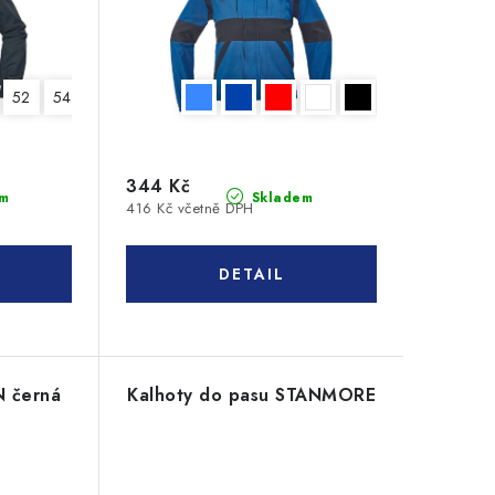
52
54
56
58
60
62
64
344 Kč
m
Skladem
416 Kč včetně DPH
 černá
Kalhoty do pasu STANMORE