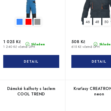
46
48
50
1 025 Kč
508 Kč
Skladem
Sklade
1 240 Kč včetně DPH
615 Kč včetně DPH
Dámské kalhoty s laclem
Kraťasy CREATRON
COOL TREND
neon