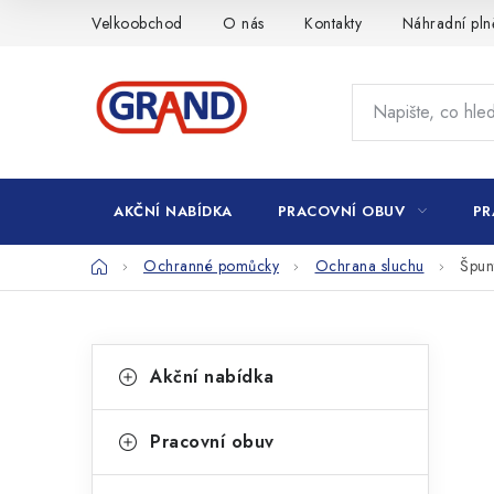
Přejít
Velkoobchod
O nás
Kontakty
Náhradní pln
na
obsah
AKČNÍ NABÍDKA
PRACOVNÍ OBUV
PR
Domů
Ochranné pomůcky
Ochrana sluchu
Špun
P
K
Přeskočit
Akční nabídka
kategorie
a
o
t
s
Pracovní obuv
e
t