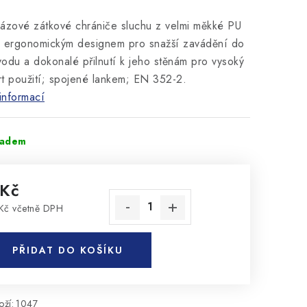
ázové zátkové chrániče sluchu z velmi měkké PU
s ergonomickým designem pro snažší zavádění do
odu a dokonalé přilnutí k jeho stěnám pro vysoký
t použití; spojené lankem; EN 352-2.
informací
ladem
 Kč
Kč včetně DPH
rná cena:
PŘIDAT DO KOŠÍKU
ží:
1047