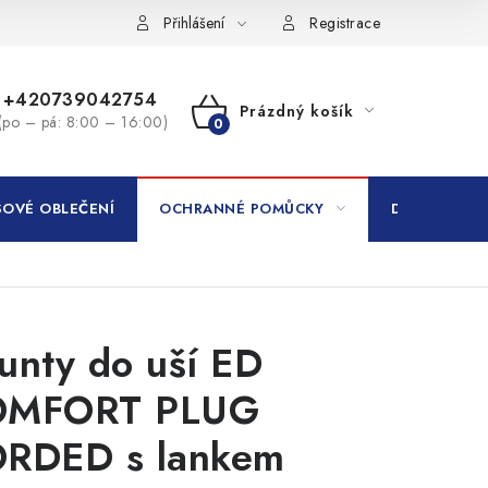
Přihlášení
Registrace
+420739042754
Prázdný košík
(po – pá: 8:00 – 16:00)
NÁKUPNÍ
KOŠÍK
OVÉ OBLEČENÍ
OCHRANNÉ POMŮCKY
DROGERIE
unty do uší ED
OMFORT PLUG
RDED s lankem