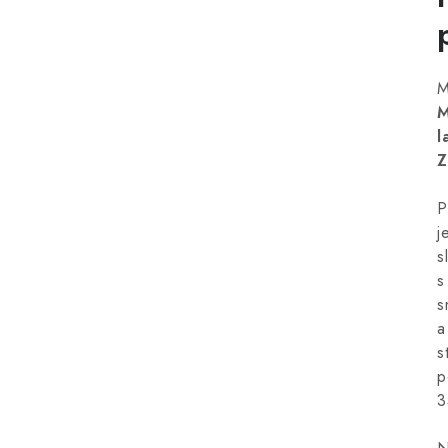
M
M
l
Z
P
j
s
s
s
a
s
p
3