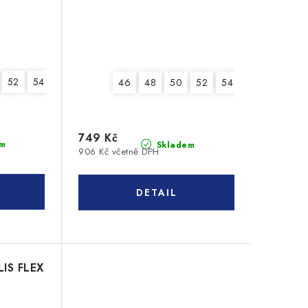
52
54
56
58
60
62
64
46
48
50
52
54
56
58
6
749 Kč
m
Skladem
906 Kč včetně DPH
LIS FLEX