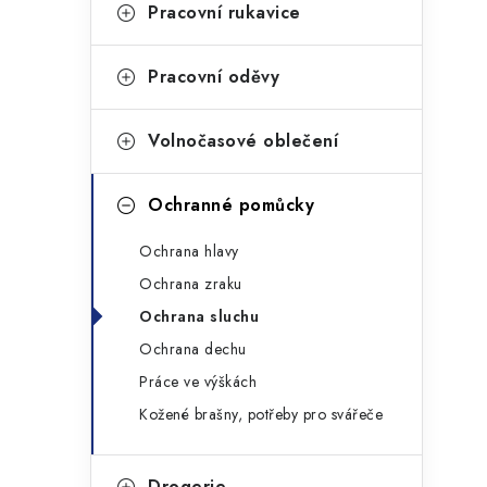
g
Pracovní rukavice
r
o
a
r
Pracovní oděvy
n
i
Volnočasové oblečení
e
n
í
Ochranné pomůcky
p
Ochrana hlavy
a
Ochrana zraku
n
Ochrana sluchu
Ochrana dechu
e
Práce ve výškách
l
Kožené brašny, potřeby pro svářeče
Drogerie