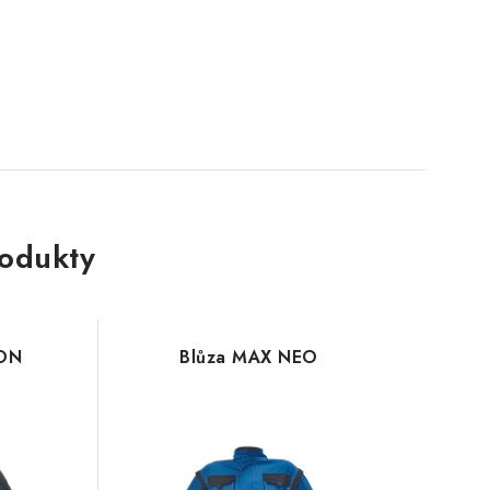
rodukty
ON
Blůza MAX NEO