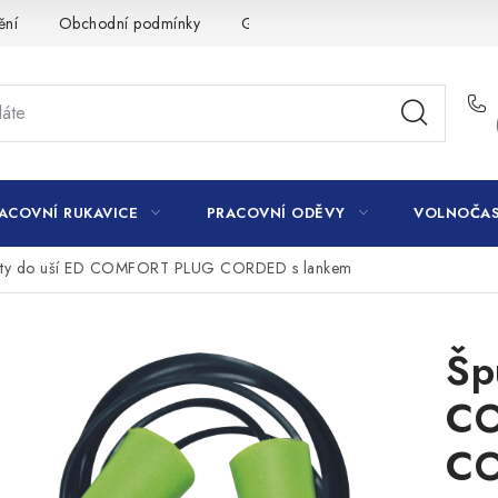
ění
Obchodní podmínky
GDPR
ACOVNÍ RUKAVICE
PRACOVNÍ ODĚVY
VOLNOČAS
ty do uší ED COMFORT PLUG CORDED s lankem
Šp
C
CO