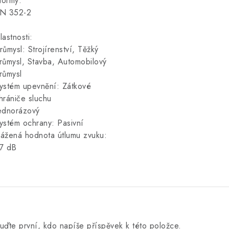
ormy:
N 352-2
lastnosti:
růmysl: Strojírenství, Těžký
růmysl, Stavba, Automobilový
růmysl
ystém upevnění: Zátkové
hrániče sluchu
ednorázový
ystém ochrany: Pasivní
ážená hodnota útlumu zvuku:
7 dB
uďte první, kdo napíše příspěvek k této položce.