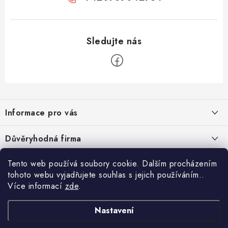
Z
á
Informace pro vás
p
a
Velkoobchod
Důvěryhodná firma
t
O nás
í
Tento web používá soubory cookie. Dalším procházením
Ověřeno zákazníky
Kontakty
tohoto webu vyjadřujete souhlas s jejich používáním..
Více informací
zde
.
Náhradní plnění
Nastavení
Obchodní podmínky