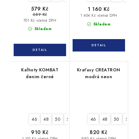
579 Kč
1 160 Kč
689 Kč
1 404 Kč včetně DPH
701 Kč včetně DPH
Skladem
Skladem
Kalhoty KOMBAT
Kraťasy CREATRON
denim černé
modrá neon
46
48
50
52
54
56
46
58
48
60
50
62
52
910 Kč
820 Kč
1 101 Kč včetně DPH
992 Kč včetně DPH