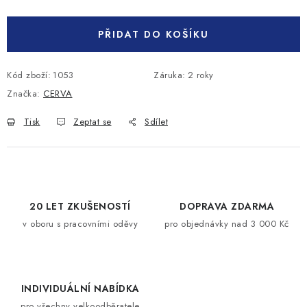
Měrná cena:
PŘIDAT DO KOŠÍKU
Kód zboží:
1053
Záruka
:
2 roky
Značka:
CERVA
Tisk
Zeptat se
Sdílet
20 LET ZKUŠENOSTÍ
DOPRAVA ZDARMA
v oboru s pracovními oděvy
pro objednávky nad 3 000 Kč
INDIVIDUÁLNÍ NABÍDKA
pro všechny velkoodběratele