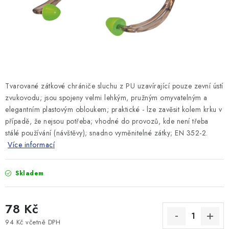
MONTÁŽNÍ A STAVEBNÍ CHEMIE
KONTAKTY
Velkoobchod
O nás
Kontakty
Náhradní plnění
Obchodní podmínky
GDPR
Tvarované zátkové chrániče sluchu z PU uzavírající pouze zevní ústí
zvukovodu; jsou spojeny velmi lehkým, pružným omyvatelným a
elegantním plastovým obloukem; praktické - lze zavěsit kolem krku v
případě, že nejsou potřeba; vhodné do provozů, kde není třeba
stálé používání (návštěvy); snadno vyměnitelné zátky; EN 352-2.
Více informací
Skladem
78 Kč
94 Kč včetně DPH