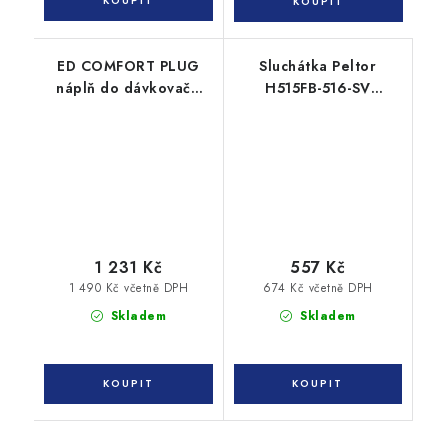
ED COMFORT PLUG
Sluchátka Peltor
náplň do dávkovače
H515FB-516-SV
(500 párů)
skládací, černá
1 231 Kč
557 Kč
1 490 Kč včetně DPH
674 Kč včetně DPH
Skladem
Skladem