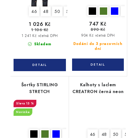
46
48
50
52
54
56
58
60
62
747 Kč
1 026 Kč
890 Kč
1 106 Kč
904 Kč včetně DPH
1 241 Kč včetně DPH
Dodání do 3 pracovních
Skladem
dní
Šortky STIRLING
Kalhoty s laclem
STRETCH
CREATRON černá neon
15 %
Novinka
46
48
50
52