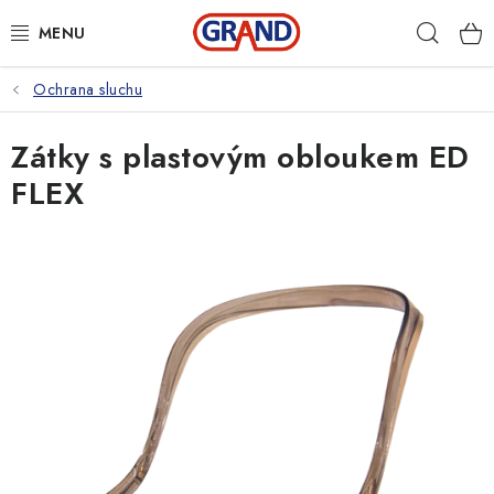
Přejít
Hleda
na
obsah
Ochrana sluchu
AKČNÍ NABÍDKA
Zátky s plastovým obloukem ED
PRACOVNÍ OBUV
FLEX
PRACOVNÍ RUKAVICE
PRACOVNÍ ODĚVY
VOLNOČASOVÉ OBLEČENÍ
OCHRANNÉ POMŮCKY
DROGERIE